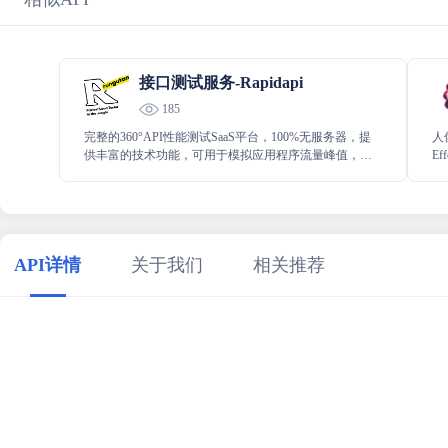
接口测试服务-Rapidapi
185
完整的360°API性能测试SaaS平台，100%无服务器，提
人
供丰富的技术功能，可用于模拟应用程序流量峰值，直
E
至模拟拒绝服务场景。
3
特
次
展
API详情
关于我们
相关推荐