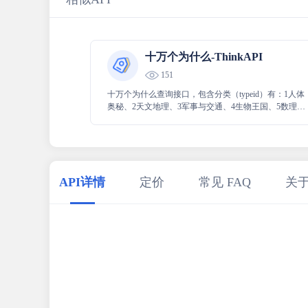
十万个为什么-ThinkAPI
151
十万个为什么查询接口，包含分类（typeid）有：1人体
奥秘、2天文地理、3军事与交通、4生物王国、5数理化
之谜、6信息与科技、7历史的长河、8文化与艺术、9国
家与体育、10营养与健康、11青少儿。
API详情
定价
常见 FAQ
关