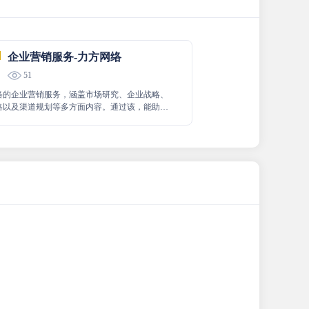
企业营销服务-力方网络
51
络的企业营销服务，涵盖市场研究、企业战略、
略以及渠道规划等多方面内容。通过该，能助力
业精准把握市场动态，制定明智战略，优化营销
合理规划渠道，从而让您的企业在发展中少走弯