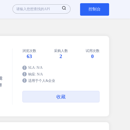
控制台
浏览次数
采购人数
试用次数
63
2
0
SLA: N/A
响应: N/A
能
适用于个人&企业
群
收藏