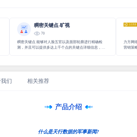
稠密关键点-旷视
70
稠密关键点 能够对人脸五官以及面部轮廓进行精确检
力方网
测，并且可以提供多达上千个点的关键点详细信息，从
营销策
而助力实现更精准的人脸识别、表情分析等多种应用场
您的企
景，为相关技术发展提供有力的数据支持。
策略，
路。
于我们
相关推荐
产品介绍
什么是天行数据的军事新闻?