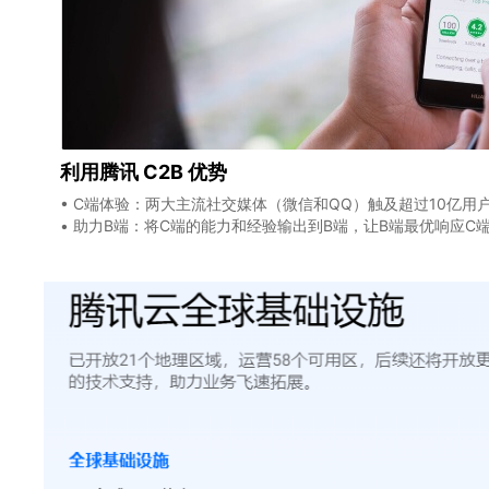
利用腾讯 C2B 优势
• C端体验：两大主流社交媒体（微信和QQ）触及超过10亿用
• 助力B端：将C端的能力和经验输出到B端，让B端最优响应