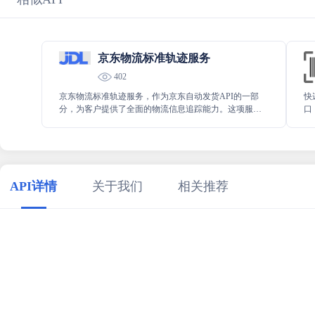
京东物流标准轨迹服务
402
京东物流标准轨迹服务，作为京东自动发货API的一部
快
分，为客户提供了全面的物流信息追踪能力。这项服务
口
包括快递快运、大件、仓配一体的轨迹服务，确保商家
等
能够实时监控商品的配送状态。
API详情
关于我们
相关推荐