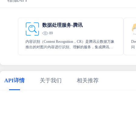
数据处理服务-腾讯
89
内容识别（Content Recognition，CR）是腾讯云数据万象
D
推出的对图片内容进行识别、理解的服务，集成腾讯云
问
AI 的多种强大功能，对存储在腾讯云对象存储 COS 的数
水
据提供图片标签、图片修复、二维码识别、语音识别、
质量评估等增值服务。
API详情
关于我们
相关推荐