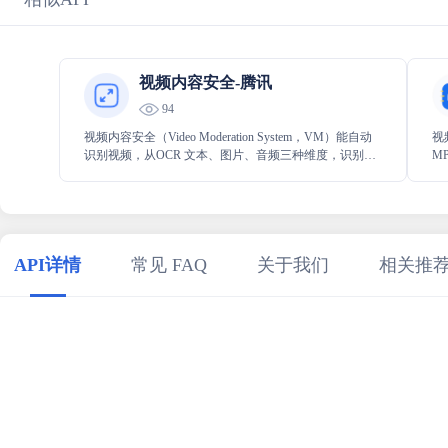
视频内容安全-腾讯
94
视频内容安全（Video Moderation System，VM）能自动
视
识别视频，从OCR 文本、图片、音频三种维度，识别并
M
审核视频内容中的涉黄、敏感等违规内容，支持自定义
功
配置黑白词库、图片，识别自定义违规内容。用户可通
的
过标签、置信度等划分识别结果，并对不同的识别结果
做后续处理，从而降低人工成本，提高识别效率。
API详情
常见 FAQ
关于我们
相关推