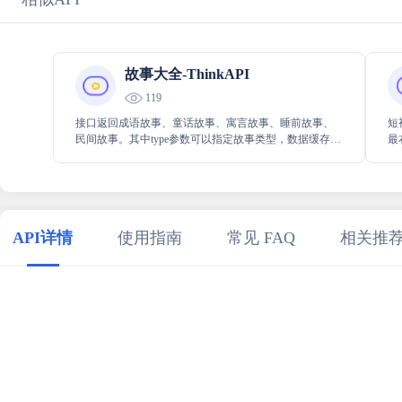
故事大全-ThinkAPI
119
接口返回成语故事、童话故事、寓言故事、睡前故事、
短
民间故事。其中type参数可以指定故事类型，数据缓存60
最
秒钟。
的
短
API详情
使用指南
常见 FAQ
相关推