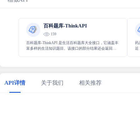
百科题库-ThinkAPI
159
百科题库-ThinkAPI 是生活百科题库大全接口，它涵盖丰
药
富多样的生活知识题目。该接口的部分结果还会返回详
近
细的解释说明，以便用户能更深入地理解和掌握相关知
点
识内容，为人们获取生活百科知识提供极大的便利。
等
API详情
关于我们
相关推荐