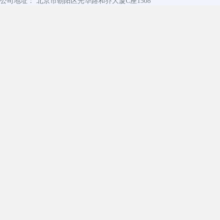
公司地址： 北京市朝阳区光华路和乔大厦C座1508