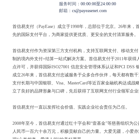
服务时间：
00:00:00至24:00:00
邮箱：
cs@payeasenet.com
首信易支付（PayEase）成立于1998年，总部位于北京。
26
年来，
先的国际支付平台，为商家提供更优质、更安全的支付清算服务。
首信易支付作为资深第三方支付机构，支持互联网支付、移动支付
制的境内外支付+结算一站式解决方案。首信易支付于2011年获得人
点许可，并获得国际ISO27001 信息安全管理体系认证和PCI DS
成立
26
年来，首信易支付忠诚服务于众多合作伙伴，每天都有数千
支付长期与中国银联、Visa、MasterCard等近百家金融机
立了良好的品牌形象与口碑，先后获得了互联网支付行业领军企业
首信易支付一直以发挥社会价值、实践企业社会责任为己任。
2008年至今，首信易支付通过红十字会和“壹基金”等慈善组织为
人民币一百六十余万元，积极贡献自己的力量。大爱无疆，小爱亦