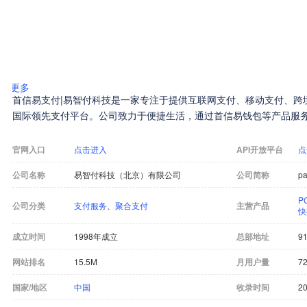
更多
首信易支付|易智付科技是一家专注于提供互联网支付、移动支付、跨
国际领先支付平台。公司致力于便捷生活，通过首信易钱包等产品服
官网入口
点击进入
API开放平台
点
公司名称
易智付科技（北京）有限公司
公司简称
pa
P
公司分类
支付服务
、
聚合支付
主营产品
快
成立时间
1998年成立
总部地址
91
网站排名
15.5M
月用户量
7
国家/地区
中国
收录时间
20