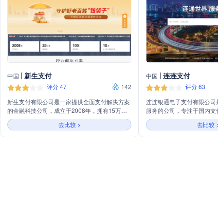
新生支付
连连支付
中国
中国
评分 47
142
评分 63
新生支付有限公司是一家提供全面支付解决方案
连连银通电子支付有限公司
的金融科技公司，成立于2008年，拥有15万家
服务的公司，专注于国内支
服务商户和100+研发团队。公司在全国拥有10
案。公司致力于连接世界，
去比较 >
去比较 
家分支机构，覆盖全国范围。新生支付专注于为
供便捷、安全的支付体验。
商户提供安全、便捷的支付服务，包括互联网支
备案号浙B2-20080148
付、银行卡收单、跨境支付和预付费卡等。公司
33010802004661号
还提供行业解决方案，如新生易聚合收单方案、
有限公司严格遵守相关法律
新账通账户服务方案、跨境进口电商方案和数字
性。同时，公司网站支持IP
人民币解决方案，致力于通过科技创新推动支付
络技术需求。
行业发展。