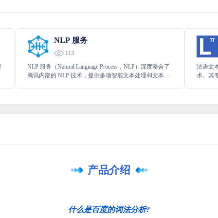
NLP 服务
113
安
NLP 服务（Natural Language Process，NLP）深度整合了
法语文
腾讯内部的 NLP 技术，提供多项智能文本处理和文本生
术。其
成能力，包括词法分析、相似词召回、词相似度、句子
文本展
相似度、文本润色、句子纠错、文本补全、句子生成
本处理
等。满足各行业的文本智能需求。
产品介绍
什么是百度的词法分析?