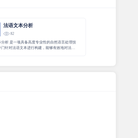
法语文本分析
82
本分析 是一项具备高度专业性的自然语言处理技
专门针对法语文本进行构建，能够有效地对法语
开解析和深入理解，旨在为用户提供关于法语文
的优质且精准的服务，被命名为法语文本分析。