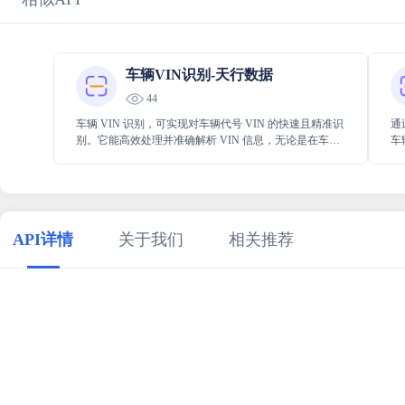
车辆VIN识别-天行数据
44
车辆 VIN 识别，可实现对车辆代号 VIN 的快速且精准识
通
别。它能高效处理并准确解析 VIN 信息，无论是在车辆
车
管理、维修还是相关业务场景中，都能发挥重要作用，
式
为获取车辆关键信息提供便捷、可靠的途径。
座
息
API详情
关于我们
相关推荐