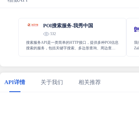
POI搜索服务-我秀中国
532
搜索服务API是一类简单的HTTP接口，提供多种POI信息
我
搜索的服务，包括关键字搜索、多边形查询、周边查
Za
询、行政区划查询、POI id查询。
结果
API详情
关于我们
相关推荐