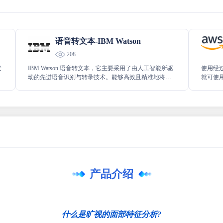
语音转文本-IBM Watson
208
安
IBM Watson 语音转文本，它主要采用了由人工智能所驱
使用经
动的先进语音识别与转录技术。能够高效且精准地将各
就可使用的
种语音内容转换为清晰准确的文本形式，以便于后续的
将图像
处理、分析和使用，极大地提升了语音转换的效率和质
Amazo
量。
人物、
容。
产品介绍
什么是旷视的面部特征分析?