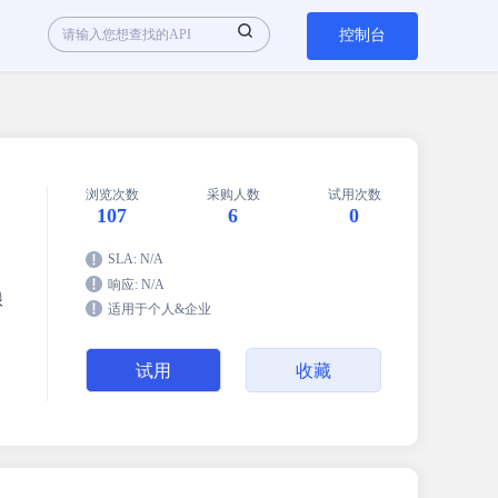
控制台
浏览次数
采购人数
试用次数
107
6
0
SLA: N/A
响应: N/A
眼
适用于个人&企业
试用
收藏