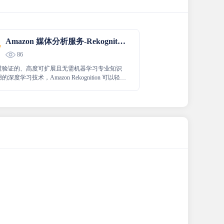
Amazon 媒体分析服务-Rekognition
86
过验证的、高度可扩展且无需机器学习专业知识
深度学习技术，Amazon Rekognition 可以轻松
和视频分析功能添加到您的应用程序中。借助
n Rekognition，您可以在图像和视频中识别对象、
文本、场景和活动，也可以检测任何不适宜的内