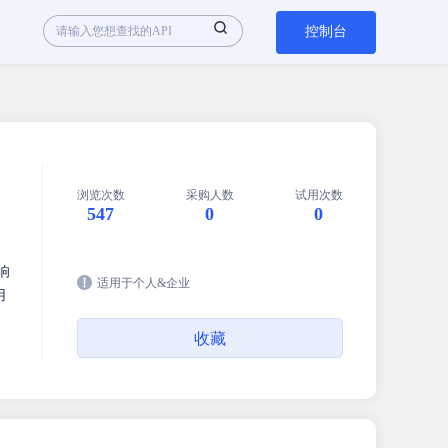
控制台
浏览次数
采购人数
试用次数
547
0
0
响
适用于个人&企业
用
收藏