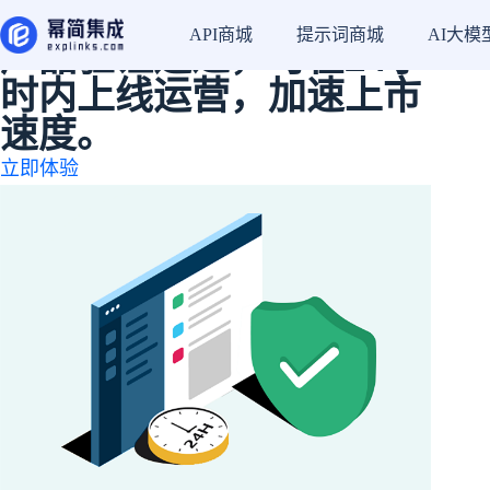
加速上市
API商城
提示词商城
AI大模
产品验证通过，可在24小
时内上线运营，加速上市
速度。
立即体验