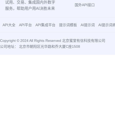
试用、交易、集成国内外数字
国外API接口
服务，帮助用户用AI决胜未来
API大全
API平台
API集成平台
提示词模板
AI提示词
AI提示词
Copyright © 2024 All Rights Reserved 北京蜜堂有信科技有限公司
公司地址： 北京市朝阳区光华路和乔大厦C座1508