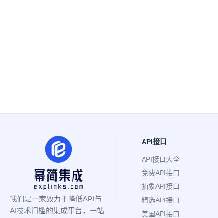
API接口
API接口大全
免费API接口
抽象API接口
我们是一家致力于降低API与
精选API接口
AI技术门槛的集成平台，一站
美国API接口