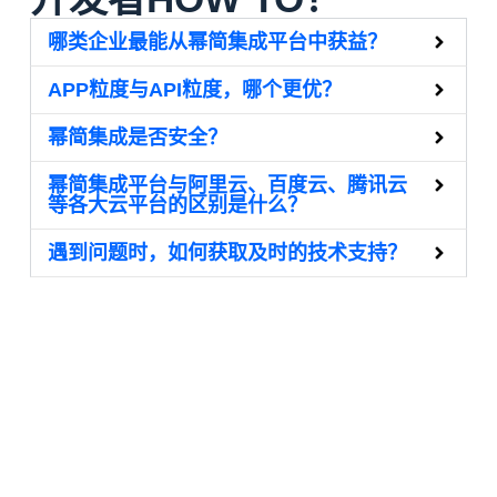
哪类企业最能从幂简集成平台中获益？
APP粒度与API粒度，哪个更优？
幂简集成是否安全？
幂简集成平台与阿里云、百度云、腾讯云
等各大云平台的区别是什么？
遇到问题时，如何获取及时的技术支持？