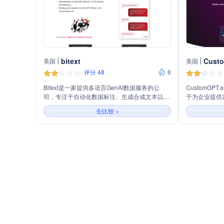
bitext
Cust
美国
美国
评分 48
8
Bitext是一家提供多语言GenAI数据服务的公
CustomGP
司，专注于自动化数据标注、生成合成文本以及
于为企业提供
垂直化大型语言模型（LLMs）在20多个领域的
通过先进的大
去比较 >
应用，包括客户服务和在线销售。公司通过混合
企业独有的内
数据集技术，结合合成文本生成和专家审核，为
务和研究支持
对话式AI和特定行业提供定制化的模型训练和评
验。
估服务。