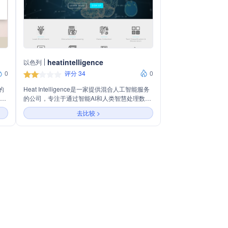
heatintelligence
以色列
0
评分 34
0
的
Heat Intelligence是一家提供混合人工智能服务
的公司，专注于通过智能AI和人类智慧处理数
，适
据。主营业务包括线索丰富、文件处理、数据收
去比较 >
供从
集、文本分类与审核、聊天机器人对话、数据标
注以及转录服务。公司强调其混合AI方法能够保
证在复杂任务中的超高精确度，并能灵活适应特
定业务需求，包括特定术语和领域知识。此外，
公司还提供持续的AI再训练服务，以快速适应内
容类型、语言或俚语的变化。