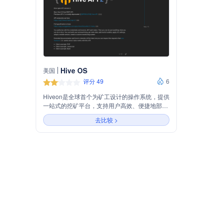
Hive OS
美国
评分 49
6
Hiveon是全球首个为矿工设计的操作系统，提供
一站式的挖矿平台，支持用户高效、便捷地部
署、监控和管理数千台矿机。主要业务包括挖矿
去比较 >
软件、矿池服务、ASIC固件和ASIC Hub，旨在
帮助矿工提高挖矿效率和收益。