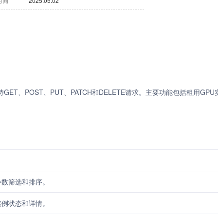
时间
2025.05.02
I服务，支持GET、POST、PUT、PATCH和DELETE请求。主要功能包括租用GP
参数筛选和排序。
实例状态和详情。