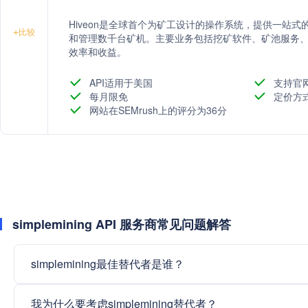
Hiveon是全球首个为矿工设计的操作系统，提供一站
+
比较
和管理数千台矿机。主要业务包括挖矿软件、矿池服务、AS
效率和收益。
API适用于美国
支持官
每月限免
定价方
网站在SEMrush上的评分为36分
simplemining API 服务商常见问题解答
simplemining最佳替代者是谁？
我为什么要考虑simplemining替代者？