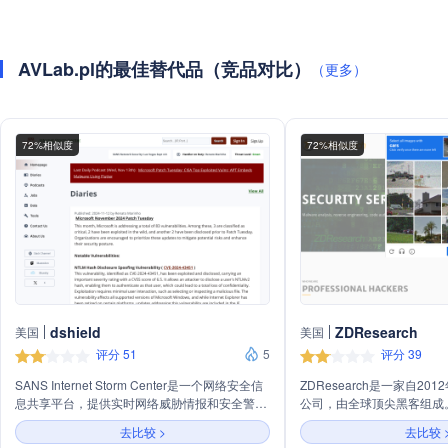
AVLab.pl的最佳替代品（竞品对比）
（更多）
72%相似度
72%相似度
dshield
ZDResearch
美国
美国
评分 51
5
评分 39
SANS Internet Storm Center是一个网络安全信
ZDResearch是一家自2
息共享平台，提供实时网络威胁情报和安全警
公司，由全球顶尖黑客组成
报。主要业务包括网络监控、数据共享、安全工
研究、渗透测试和培训在内
去比较 >
去比较 
具开发和信息安全教育。
件分析、代码审计、逆向工