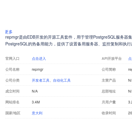
更多
repmgr是由EDB开发的开源工具套件，用于管理PostgreSQL服
PostgreSQL的热备用能力，提供了设置备用服务器、监控复制和
官网入口
点击进入
API开放平台
点
公司名称
repmgr
公司简称
re
公司分类
开发者工具
、
自动化工具
主营产品
N
成立时间
N/A
总部地址
N
网站排名
3.4M
月用户量
3.
国家/地区
意大利
收录时间
20