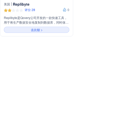
Replibyte
美国
评分 28
0
Replibyte是Qovery公司开发的一款快速工具，
用于将生产数据安全地复制到数据库，同时保护
敏感数据。它支持PostgreSQL、MySQL和
去比较 >
MongoDB的数据备份与恢复，能在大型数据库
上工作，并提供数据库子集、本地数据库启动等
高级功能。