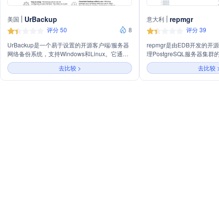
UrBackup
repmgr
美国
意大利
评分 50
8
评分 39
UrBackup是一个易于设置的开源客户端/服务器
repmgr是由EDB开发的
网络备份系统，支持Windows和Linux。它通过
理PostgreSQL服务器集
结合镜像和文件备份实现数据安全和快速恢复。
它增强了PostgreSQL的
去比较 >
去比较 
UrBackup能够在系统运行时进行文件和镜像备
置备用服务器、监控复制和
份，不影响当前进程。支持通过Web界面、客户
任务的工具。
端或Windows资源管理器恢复文件，以及使用可
启动USB棒进行裸机恢复。