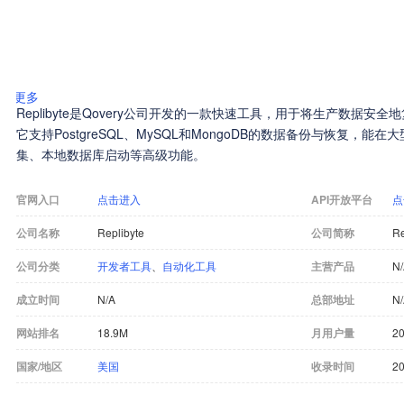
更多
Replibyte是Qovery公司开发的一款快速工具，用于将生产数据
它支持PostgreSQL、MySQL和MongoDB的数据备份与恢复，
集、本地数据库启动等高级功能。
官网入口
点击进入
API开放平台
点
公司名称
Replibyte
公司简称
Re
公司分类
开发者工具
、
自动化工具
主营产品
N
成立时间
N/A
总部地址
N
网站排名
18.9M
月用户量
2
国家/地区
美国
收录时间
20