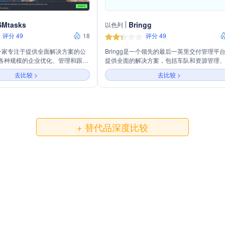
SMtasks
Bringg
以色列
评分 49
18
评分 49
s是一家专注于提供全面解决方案的公
Bringg是一个领先的最后一英里交付管理平
各种规模的企业优化、管理和跟踪
提供全面的解决方案，包括车队和资源管理
，特别是运输和配送服务。通过其
承运人交付管理、路线优化、多承运人管理
去比较 >
去比较 >
板和移动应用程序，GSMtasks
动调度、结账体验、司机管理和实时交付跟
创建路线到实时跟踪司机和任务，
等。它通过一个统一的平台简化操作、降低
商务店铺的配送和快递员。此外，
并提升品牌忠诚度，服务于800多家客户，每
s还提供了一系列支持功能，如定期任
处理超过2亿订单。
导出任务和联系人、自定义数据布
不同业务场景的需求。通过其API
+ 替代品深度比较
SMtasks能够与各种系统无缝协
供更加高效和个性化的服务体验。