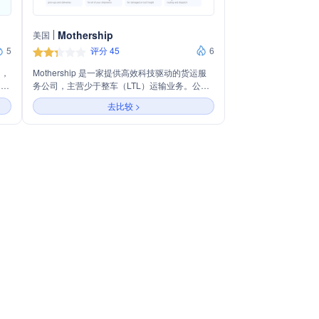
Mothership
美国
5
评分 45
6
台，
Mothership 是一家提供高效科技驱动的货运服
、多
务公司，主营少于整车（LTL）运输业务。公司
、自
通过技术赋能，实现快速预订、实时追踪、自动
去比较 >
踪
化调度和低费率的货运服务，覆盖全国范围，提
成本
供当日送达、减少货物损失和提升客户满意度的
年
解决方案。