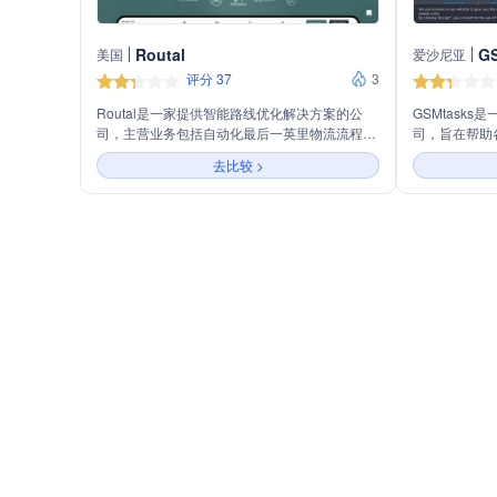
Routal
G
美国
爱沙尼亚
评分 37
3
Routal是一家提供智能路线优化解决方案的公
GSMtask
司，主营业务包括自动化最后一英里物流流程、
司，旨在帮助
司机路线跟踪和客户交付通知。通过其平台，用
日常物流操作
去比较 >
户能够快速规划和优化路线，提升物流效率，降
强大的管理仪表
低成本，并提高客户满意度。
使企业能够从
轻松管理电子
GSMtask
务、大量导入
局等，以满足
和集成技术，G
作，为客户提