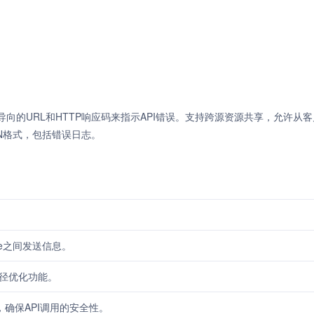
实现资源导向的URL和HTTP响应码来指示API错误。支持跨源资源共享，允许从
ON格式，包括错误日志。
ute之间发送信息。
径优化功能。
，确保API调用的安全性。