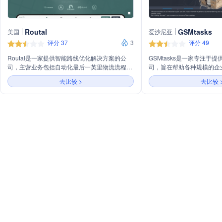
Routal
GSMtasks
美国
爱沙尼亚
评分 37
3
评分 49
Routal是一家提供智能路线优化解决方案的公
GSMtasks是一家专注于
司，主营业务包括自动化最后一英里物流流程、
司，旨在帮助各种规模的企
司机路线跟踪和客户交付通知。通过其平台，用
日常物流操作，特别是运输
去比较 >
去比较 
户能够快速规划和优化路线，提升物流效率，降
强大的管理仪表板和移动应用程
低成本，并提高客户满意度。
使企业能够从创建路线到实
轻松管理电子商务店铺的配
GSMtasks还提供了一系
务、大量导入导出任务和联
局等，以满足不同业务场景的
和集成技术，GSMtasks
作，为客户提供更加高效和