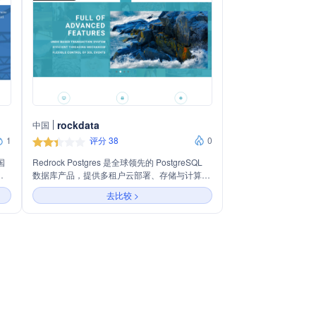
rockdata
中国
1
评分 38
0
国
Redrock Postgres 是全球领先的 PostgreSQL
数据库产品，提供多租户云部署、存储与计算组
构咨
件分离等先进特性。公司主营业务包括数据库产
去比较 >
用性
品、专业技术支持、咨询、数据库迁移和培训服
e
务，致力于帮助企业顺利迁移至 PostgreSQL 环
境，并通过实战案例快速掌握 PostgreSQL 知
识。