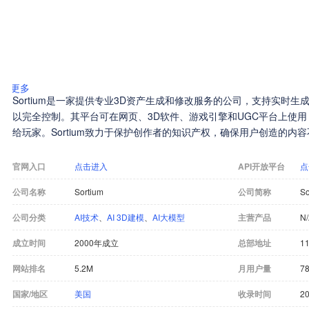
更多
Sortium是一家提供专业3D资产生成和修改服务的公司，支持实时生
以完全控制。其平台可在网页、3D软件、游戏引擎和UGC平台上使用
给玩家。Sortium致力于保护创作者的知识产权，确保用户创造的内容
官网入口
点击进入
API开放平台
点
公司名称
Sortium
公司简称
So
公司分类
AI技术
、
AI 3D建模
、
AI大模型
主营产品
N
成立时间
2000年成立
总部地址
11
网站排名
5.2M
月用户量
7
国家/地区
美国
收录时间
20