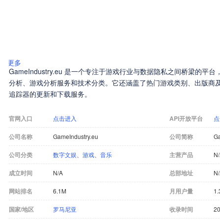
更多
GameIndustry.eu 是一个专注于游戏行业与数据隐私之间桥梁的
分析、游戏分析服务和技术分类。它还涵盖了热门游戏类别、出版商
追踪器的更新和下载服务。
官网入口
点击进入
API开放平台
点
公司名称
GameIndustry.eu
公司简称
Ga
公司分类
数字文娱
、
游戏
、
音乐
主营产品
N
成立时间
N/A
总部地址
N
网站排名
6.1M
月用户量
1.
国家/地区
罗马尼亚
收录时间
20