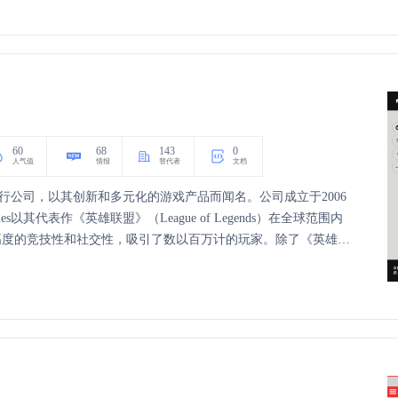
60
68
143
0
人气值
情报
替代者
文档
发和发行公司，以其创新和多元化的游戏产品而闻名。公司成立于2006
s以其代表作《英雄联盟》（League of Legends）在全球范围内
高度的竞技性和社交性，吸引了数以百万计的玩家。除了《英雄联
》、《Teamfight Tactics》等多款深受欢迎的游戏。公司致力于提供高质
进步，推动游戏行业的发展。