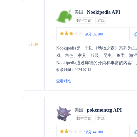
Nookipedia API
美国
数字文娱
游戏
评分 59/100
+
比较
Nookipedia是一个以《动物之森》系列
戏、角色、家具、服装、昆虫、鱼类、海
Nookipedia通过详细的分类和丰富的
收录时间：2024.07.15
Nookipedia还提供了与其他Nintendo游戏
识网络。
查看对比
pokemontcg API
美国
数字文娱
游戏
评分 44/100