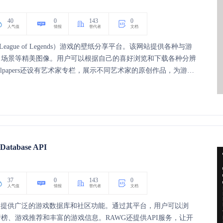
40
0
143
0
人气值
情报
替代者
文档
（League of Legends）游戏的壁纸分享平台。该网站提供各种与游
、场景等精美图像。用户可以根据自己的喜好浏览和下载各种分辨
llpapers还设有艺术家专栏，展示不同艺术家的原创作品，为游戏
享的空间。
Database API
37
0
143
0
人气值
情报
替代者
文档
，提供广泛的游戏数据库和社区功能。通过其平台，用户可以浏
榜、游戏推荐和丰富的游戏信息。RAWG还提供API服务，让开