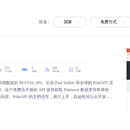
国家
免费方式
筛选：
211
1
143
0
人气值
情报
替代者
文档
据的 RESTful API。它由 Paul Hallett 和全球的 PokéAPI 贡
用。这个免费且开源的 API 使得获取 Pokémon 数据变得简单快
容。PokeAPI 的文档详尽，易于上手，且始终对公众开放，无