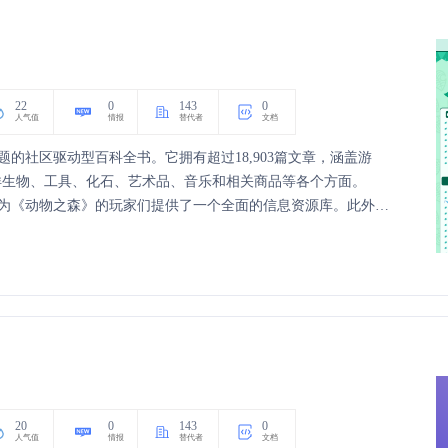
22
0
143
0
人气值
情报
替代者
文档
为主题的社区驱动型百科全书。它拥有超过18,903篇文章，涵盖游
洋生物、工具、化石、艺术品、音乐和相关商品等各个方面。
内容，为《动物之森》的玩家们提供了一个全面的信息资源库。此外，
百科的链接，如ARMS Institute、Bulbapedia等，形成了一个广泛的知
20
0
143
0
人气值
情报
替代者
文档