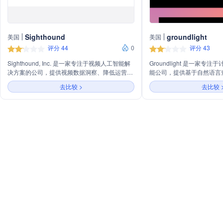
Sighthound
groundlight
美国
美国
评分 44
0
评分 43
Sighthound, Inc. 是一家专注于视频人工智能解
Groundlight 是一家专
决方案的公司，提供视频数据洞察、降低运营成
能公司，提供基于自然语言
本和增加收入的服务。公司的主要产品包括视频
务。公司通过先进的机器学
去比较 >
去比较 
红行动能、边缘AI硬件等，拥有车辆检测与识
控、标注、审计，为客户提
别、对象检测与跟踪、自动红行动能和车牌识别
获得准确视觉问题答案的解
等能力，服务于隐私和车辆识别领域。
括工业质量控制、过程监控
多种开发平台和硬件设备，
算机视觉功能。