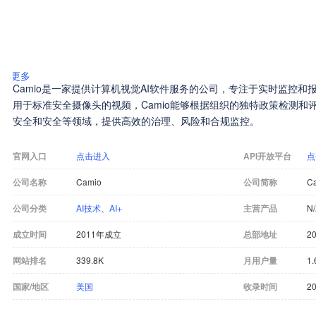
更多
Camio是一家提供计算机视觉AI软件服务的公司，专注于实时监控和
用于标准安全摄像头的视频，Camio能够根据组织的独特政策检测和
安全和安全等领域，提供高效的治理、风险和合规监控。
官网入口
点击进入
API开放平台
点
公司名称
Camio
公司简称
C
公司分类
AI技术
、
AI+
主营产品
N
成立时间
2011年成立
总部地址
20
网站排名
339.8K
月用户量
1.
国家/地区
美国
收录时间
20