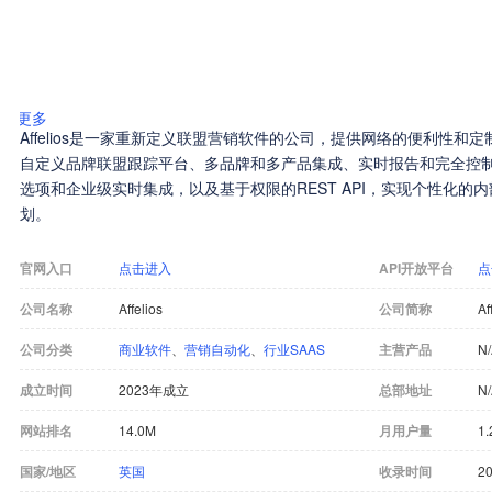
更多
Affelios是一家重新定义联盟营销软件的公司，提供网络的便利性
自定义品牌联盟跟踪平台、多品牌和多产品集成、实时报告和完全控制用户
选项和企业级实时集成，以及基于权限的REST API，实现个性化的
划。
官网入口
点击进入
API开放平台
点
公司名称
Affelios
公司简称
Af
公司分类
商业软件
、
营销自动化
、
行业SAAS
主营产品
N
成立时间
2023年成立
总部地址
N
网站排名
14.0M
月用户量
1.
国家/地区
英国
收录时间
20