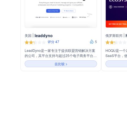
leaddyno
美国
俄罗斯联邦
评分 47
5
LeadDyno是一家专注于提供联盟营销解决方案
HOQU是一
的公司，其平台支持与超过25个电子商务平台和
SaaS平台
业务工具的直接集成，包括Shopify、Stripe、
网络，并通过H
去比较 >
BigCommerce等。公司提供定制化的联盟程
伴。平台特点
序，包括无限佣金计划、跟踪、支付和联盟分组
活设置、统一
选项，帮助品牌提升联盟营销的效果，并实现与
生态系统包括
业务增长的同步扩展。
伴，致力于数
方案。