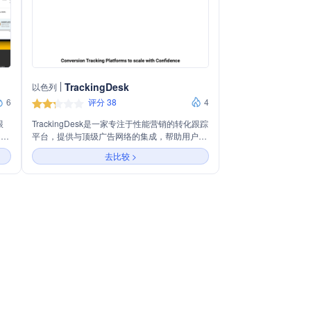
TrackingDesk
以色列
6
评分 38
4
跟
TrackingDesk是一家专注于性能营销的转化跟踪
的速
平台，提供与顶级广告网络的集成，帮助用户追
客户
踪、衡量、优化和提升广告活动表现。平台支持
去比较 >
合规
预构建模板以集成用户喜爱的联盟网络，并通过
准确
Zapier集成将广告活动数据与日常使用的应用程
序和服务连接。TrackingDesk提供全面的市场分
析和可操作的洞察，帮助用户精确归因转化，并
为搜索广告活动提供全面支持，包括与Google
Ads和Bing Ads的兼容性。