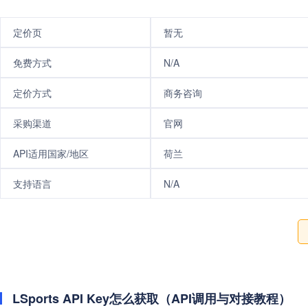
定价页
暂无
免费方式
N/A
定价方式
商务咨询
采购渠道
官网
API适用国家/地区
荷兰
支持语言
N/A
LSports API Key怎么获取（API调用与对接教程）