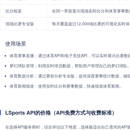
比分框架
在同一界面显示现场实时比分和体育赛事数
现场比赛专业版
每月覆盖超过12,000场比赛的可视化实时
使用场景
体育赛事直播：通过体育API和电子竞技API，可以实时展示比赛
梦幻球队管理：利用实时球员数据，帮助用户管理自己的梦幻球队
体育数据分析：通过赛前分析专业版，提供深度赛事统计数据，辅
体育新闻报道：使用实时比分和赛事数据，快速报道体育新闻。
LSports API的价格（API免费方式与收费标准）
在选择API服务商时，综合评估以下维度，选择最适合自己需求的AP