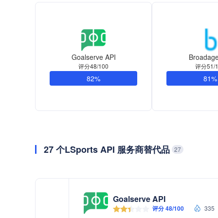
Goalserve API
Broadage
评分48/100
评分51/1
82%
81%
27 个LSports API 服务商替代品
27
Goalserve API
评分 48/100
335