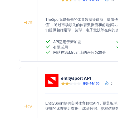
TheSports是领先的体育数据提供商，提
+
比较
值”，通过市场领先的体育数据流和前端解
们提供包括足球、篮球、电子竞技等在内的
估、赛季统计等丰富信息。选择TheSpor
API适用于新加坡
有限试用
网站在SEMrush上的评分为29分
entitysport API
评分 44/100
5
EntitySport提供实时体育数据API
+
比较
详细的比赛统计数据、球员数据、赛程信息等，