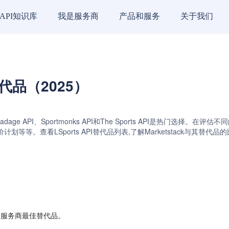
API知识库
我是服务商
产品和服务
关于我们
商替代品（2025）
I、Broadage API、Sportmonks API和The Sports API是
等等。查看LSports API替代品列表,了解Marketstack与其替
PI服务商最佳替代品。