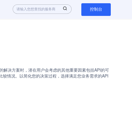
控制台
热门选择。在评估不同的解决方案时，潜在用户会考虑的其他重要因素包括API的可
代品的比较情况。以简化您的决策过程，选择满足您业务需求的API