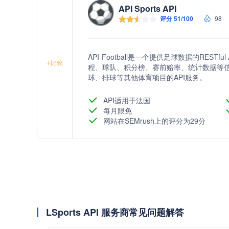
API Sports API
评分 51/100
98
API-Football是一个提供足球数据的RES
+
比较
程、球队、积分榜、赛前赔率、统计数据等信
球、排球等其他体育项目的API服务。
API适用于法国
每月限免
网站在SEMrush上的评分为29分
LSports API 服务商常见问题解答