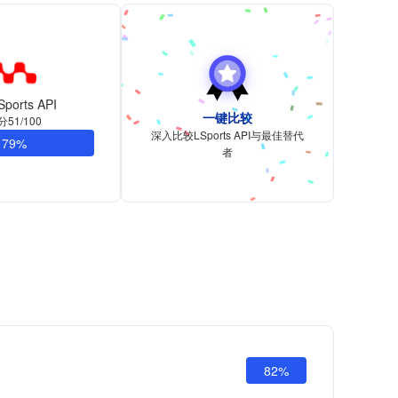
Sports API
一键比较
分51/100
深入比较LSports API与最佳替代
79%
者
82%