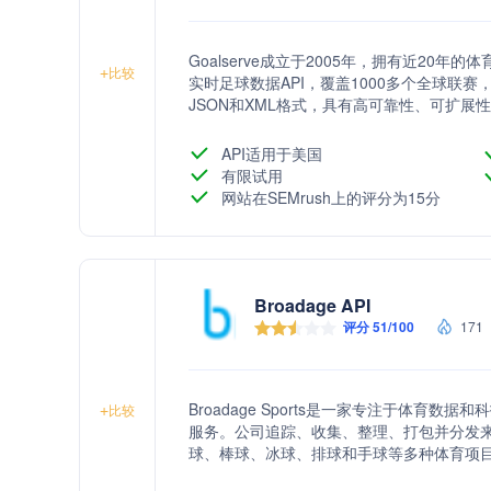
Goalserve成立于2005年，拥有近20
+
比较
实时足球数据API，覆盖1000多个全球联
JSON和XML格式，具有高可靠性、可扩
策。
API适用于美国
有限试用
网站在SEMrush上的评分为15分
Broadage API
评分 51/100
171
Broadage Sports是一家专注于体育数据
+
比较
服务。公司追踪、收集、整理、打包并分发来
球、棒球、冰球、排球和手球等多种体育项目。B
赛提供即时更新，增强用户参与度。其产品支持