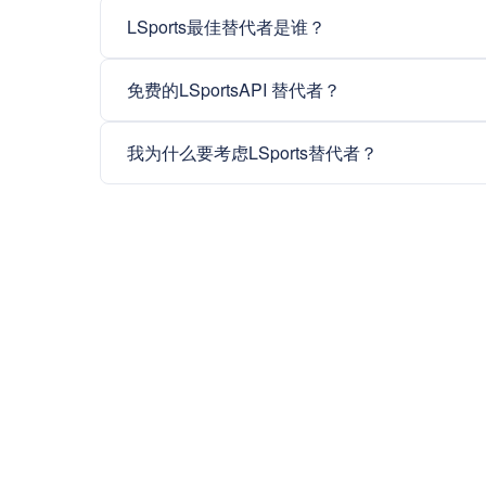
LSports最佳替代者是谁？
免费的LSportsAPI 替代者？
我为什么要考虑LSports替代者？