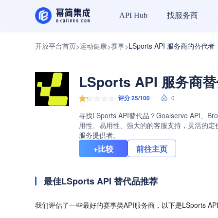
找服务商
API Hub
开放平台首页
运动健康
赛事
LSports API 服务商的替代者
>
>
>
LSports API 服务
评分 25/100
0
寻找LSports API替代品？Goalserve AP
用性、易用性、强大的的客服支持，灵活的定价计划
服务提供者。
+比较
前往主页
最佳LSports API 替代品推荐
我们评估了一些最好的赛事类API服务商，以下是LSports A