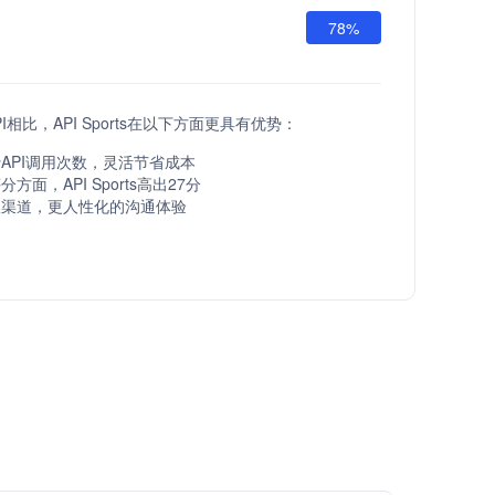
78%
 API相比，API Sports在以下方面更具有优势：
API调用次数，灵活节省成本
方面，API Sports高出27分
服渠道，更人性化的沟通体验