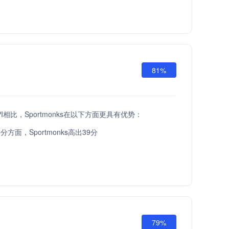
81%
 API相比，Sportmonks在以下方面更具有优势：
方面，Sportmonks高出39分
79%