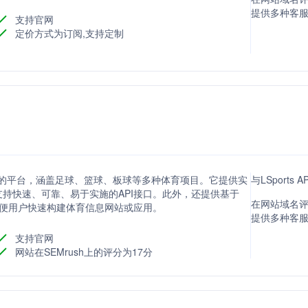
提供多种客
支持官网
定价方式为订阅,支持定制
育数据服务的平台，涵盖足球、篮球、板球等多种体育项目。它提供实
与LSports
持快速、可靠、易于实施的API接口。此外，还提供基于
在网站域名评分方
件，方便用户快速构建体育信息网站或应用。
提供多种客
支持官网
网站在SEMrush上的评分为17分