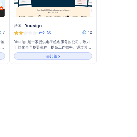
Yousign
法国
7
评分 50
12
子签
Yousign是一家提供电子签名服务的公司，致力
全面
于简化合同签署流程，提高工作效率。通过其平
过
台，用户可以轻松创建、发送、签署和管理电子
去比较 >
牌
文档，确保交易的安全性和合规性。Yousign支
短信
持多种文件格式，适用于个人和企业用户，满足
性与
不同行业的需求。
S电
，并
等
、
承