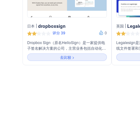
dropboxsign
Legal
日本
英国
评分 39
0
Dropbox Sign（原名HelloSign）是一家提供电
Legales
子签名解决方案的公司，主营业务包括自动化跟
线文件签署和
进、简化签署流程、提供法律效力的审计追踪以
子签名解决方
去比较 >
及安全可靠的签名服务。公司通过其API，帮助
提供强大的工
企业快速集成电子签名功能，提高工作效率，减
多个部门的需求。
少纸质文件的使用，同时确保文档的法律效力和
拥有稳定可靠
安全性。
业加速业务流