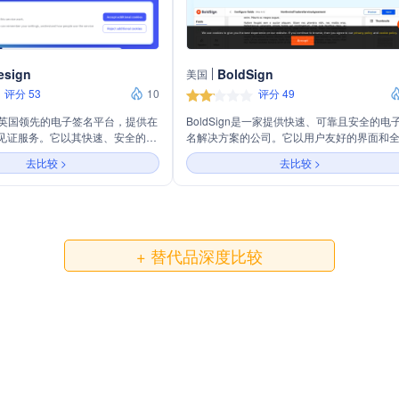
esign
BoldSign
美国
评分 53
10
评分 49
ign是英国领先的电子签名平台，提供在
BoldSign是一家提供快速、可靠且安全的电
见证服务。它以其快速、安全的电
名解决方案的公司。它以用户友好的界面和
案而闻名，支持多种业务流程，并
的API支持集成到各种应用中，服务于全球超
去比较 >
去比较 >
具以满足人力资源、销售、合规等
40,000家企业。BoldSign提供身份验证、品
Legalesign的软件集成了IT，
定制、签名请求跟踪、批量链接发送、通过
的API，易于开发者使用，帮助企
请求电子签名等功能，确保签署过程的合规
程。
安全性。它符合美国ESIGN法案和国际eIDA
子签名法律，采用银行级安全标准保护数据
获得了SOC 2®、GDPR、HIPAA和PCI DSS
+ 替代品深度比较
多项安全认证。BoldSign以其卓越的易用性
20年的企业级软件开发经验和无隐藏费用的
诺，为客户提供高性价比的电子签名服务。