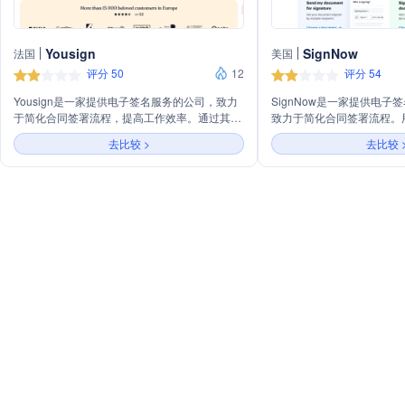
Yousign
SignNow
法国
美国
评分 50
12
评分 54
Yousign是一家提供电子签名服务的公司，致力
SignNow是一家提供电
于简化合同签署流程，提高工作效率。通过其平
致力于简化合同签署流程。
台，用户可以轻松创建、发送、签署和管理电子
轻松创建、发送、签署和存
去比较 >
去比较 
文档，确保交易的安全性和合规性。Yousign支
办公。SignNow支持多
持多种文件格式，适用于个人和企业用户，满足
和手机，确保随时随地都能
不同行业的需求。
此外，它还提供团队协作功
享和审批文件。