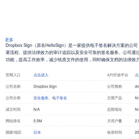
更多
Dropbox Sign（原名HelloSign）是一家提供电子签名解决方
署流程、提供法律效力的审计追踪以及安全可靠的签名服务。公司通过
功能，提高工作效率，减少纸质文件的使用，同时确保文档的法律效
官网入口
点击进入
API开放平台
点
公司名称
Dropbox Sign
公司简称
dr
公司分类
安全服务
、
电子签名
主营产品
N
成立时间
N/A
总部地址
N
网站排名
5.5M
月用户量
2.
国家/地区
日本
收录时间
20