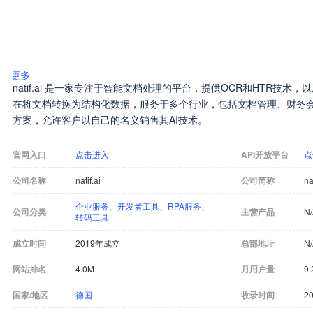
更多
natif.ai 是一家专注于智能文档处理的平台，提供OCR和HTR技
在将文档转换为结构化数据，服务于多个行业，包括文档管理、财务
方案，允许客户以自己的名义销售其AI技术。
官网入口
点击进入
API开放平台
点
公司名称
natif.ai
公司简称
na
企业服务
、
开发者工具
、
RPA服务
、
公司分类
主营产品
N
转码工具
成立时间
2019年成立
总部地址
N
网站排名
4.0M
月用户量
9.
国家/地区
德国
收录时间
20