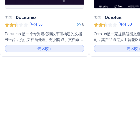
Docsumo
Ocrolus
美国
美国
评分 55
6
评分 50
Docsumo 是一个专为规模和效率而构建的文档
Ocrolus是一家提供智能
AI平台，提供文档预处理、数据提取、文档审核
司，其产品通过人工智能驱
和文档分析等服务。它通过自动化文档处理，帮
技术，结合人工干预，帮助
去比较 >
去比较 
助企业实现数字化和效率提升，支持多种文档类
测和分析文档。Ocrolus
型和行业解决方案，包括发票、银行对账单、银
帮助贷款机构管理风险和避
行支票、公用事业账单和保险单等。
文档分析来加速财务决策过