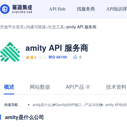
找服务商
API知识
API Hub
开放平台首页
沟通与链接
社交工具
amity API 服务商
>
>
>
amity API 服务商
评分 48/100
6
网站数据
API产品
技术资料
概述
0
快速导航
amity是什么公司
amity的API接口（产品与功能）
amity AP
amity是什么公司