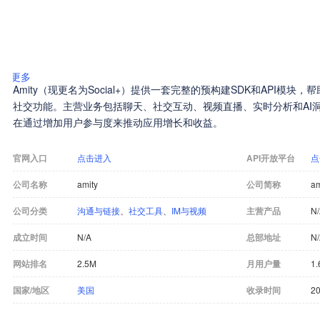
更多
Amity（现更名为Social+）提供一套完整的预构建SDK和API模
社交功能。主营业务包括聊天、社交互动、视频直播、实时分析和AI
在通过增加用户参与度来推动应用增长和收益。
官网入口
点击进入
API开放平台
点
公司名称
amity
公司简称
am
公司分类
沟通与链接
、
社交工具
、
IM与视频
主营产品
N
成立时间
N/A
总部地址
N
网站排名
2.5M
月用户量
1.
国家/地区
美国
收录时间
20