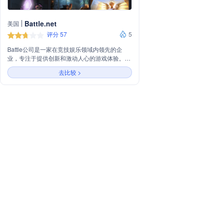
Battle.net
美国
评分 57
5
Battle公司是一家在竞技娱乐领域内领先的企
业，专注于提供创新和激动人心的游戏体验。公
司致力于通过先进的技术、精心设计的游戏内容
去比较 >
和强大的社区互动，为玩家创造一个沉浸式的虚
拟环境。Battle公司以其高质量的产品和服务在
业界享有盛誉，不断推动游戏行业的发展，同时
积极探索新兴市场和技术，以满足全球玩家的需
求。无论是电子竞技、移动游戏还是虚拟现实，
Battle公司都致力于为用户提供无与伦比的娱乐
体验。