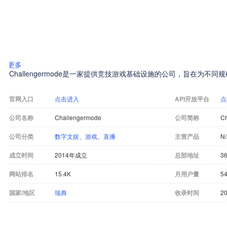
更多
Challengermode是一家提供竞技游戏基础设施的公司，旨在为不
官网入口
点击进入
API开放平台
点
公司名称
Challengermode
公司简称
C
公司分类
数字文娱
、
游戏
、
直播
主营产品
N
成立时间
2014年成立
总部地址
36
网站排名
15.4K
月用户量
54
国家/地区
瑞典
收录时间
20