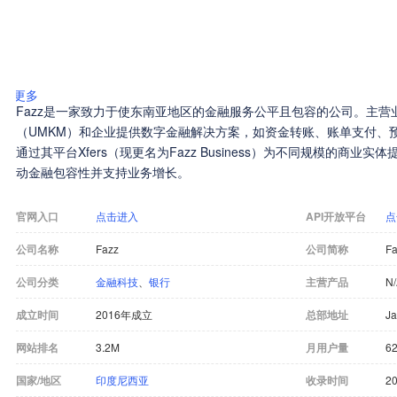
更多
Fazz是一家致力于使东南亚地区的金融服务公平且包容的公司。主营
（UMKM）和企业提供数字金融解决方案，如资金转账、账单支付、预
通过其平台Xfers（现更名为Fazz Business）为不同规模的商
动金融包容性并支持业务增长。
官网入口
点击进入
API开放平台
点
公司名称
Fazz
公司简称
Fa
公司分类
金融科技
、
银行
主营产品
N
成立时间
2016年成立
总部地址
Ja
网站排名
3.2M
月用户量
62
国家/地区
印度尼西亚
收录时间
20