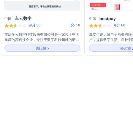
车云数字
bestpay
中国
中国
评分 38
18
评分 60
重庆车云数字科技股份有限公司是一家位于中国
翼支付是天翼电子商务有限
重庆的高科技企业，专注于数字科技领域的研发
户，提供数字生活、科技创
与创新。公司致力于提供先进的数字技术解决方
务。主营业务包括便捷生活
去比较 >
去比较 
案，服务于多个行业，包括但不限于汽车、金
务、智慧经营解决方案，以
融、教育和医疗等。通过不断的技术创新和优质
人工智能等金融科技服务，
服务，重庆车云数字科技股份有限公司旨在推动
向，服务实体经济发展。
数字化转型，为客户创造更大的价值。