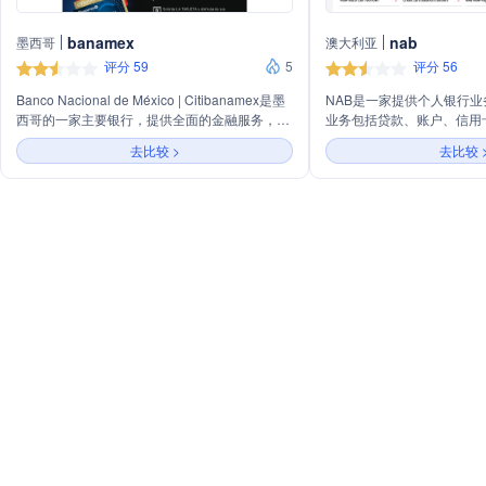
banamex
nab
墨西哥
澳大利亚
评分 59
5
评分 56
Banco Nacional de México | Citibanamex是墨
NAB是一家提供个人银行
西哥的一家主要银行，提供全面的金融服务，包
业务包括贷款、账户、信用
括个人和企业银行业务。主要业务涵盖信用卡、
去比较 >
去比较 
借记账户、贷款、保险、储蓄和投资产品。同
时，该银行还提供数字银行服务，如移动银行和
在线交易，以及针对中小企业的特别金融解决方
案。