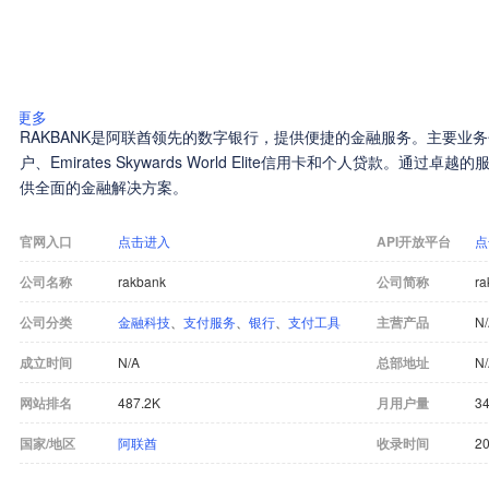
更多
RAKBANK是阿联酋领先的数字银行，提供便捷的金融服务。主要业务
户、Emirates Skywards World Elite信用卡和个人贷款。通过
供全面的金融解决方案。
官网入口
点击进入
API开放平台
点
公司名称
rakbank
公司简称
ra
公司分类
金融科技
、
支付服务
、
银行
、
支付工具
主营产品
N
成立时间
N/A
总部地址
N
网站排名
487.2K
月用户量
34
国家/地区
阿联酋
收录时间
20