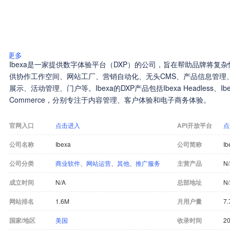
更多
Ibexa是一家提供数字体验平台（DXP）的公司，旨在帮助品牌将复
供协作工作空间、网站工厂、营销自动化、无头CMS、产品信息管理
展示、活动管理、门户等。Ibexa的DXP产品包括Ibexa Headless、Ibexa 
Commerce，分别专注于内容管理、客户体验和电子商务体验。
官网入口
点击进入
API开放平台
点
公司名称
Ibexa
公司简称
Ib
公司分类
商业软件
、
网站运营
、
其他
、
推广服务
主营产品
N
成立时间
N/A
总部地址
N
网站排名
1.6M
月用户量
7.
国家/地区
美国
收录时间
20