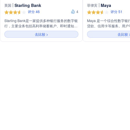
Starling Bank
Maya
英国
菲律宾
评分 46
4
评分 51
Starling Bank是一家提供多种银行服务的数字银
Maya 是一个综合性数字
行，主要业务包括高利率储蓄账户、即时通知、
贷款、信用卡等服务。用户可
支出管理、账单管理、资金组织工具、账单分割
进行资金转账、支付账单、
去比较 >
去比较 
和虚拟卡服务。该银行以其客户服务质量高、安
和提现。Maya还提供个性
全性强和无海外交易费用等特点受到客户青睐。
户可以拥有带有自己@用户