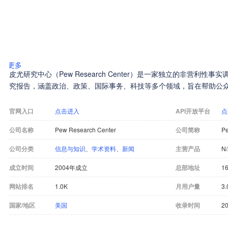
更多
皮尤研究中心（Pew Research Center）是一家独立的非营利
究报告，涵盖政治、政策、国际事务、科技等多个领域，旨在帮助公
官网入口
点击进入
API开放平台
点
公司名称
Pew Research Center
公司简称
Pe
公司分类
信息与知识
、
学术资料
、
新闻
主营产品
N
成立时间
2004年成立
总部地址
16
网站排名
1.0K
月用户量
3
国家/地区
美国
收录时间
20