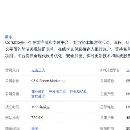
更多
Corsizio是一个在线注册和支付平台，专为实体和虚拟活动、课程
义字段的简洁美观注册表单、在线卡支付直接存入银行账户、等待名
功能。平台提供全现代设备优化、安全加密、实时更新技术和集成服
官网入口
点击进入
API开放平台
点
公司名称
95% Share Marketing
公司简称
95
商业软件
、
开发者工具
、
行业SAAS
、
公司分类
主营产品
N
文档处理
成立时间
1999年成立
总部地址
N
网站排名
720.9K
月用户量
48
国家/地区
美国
收录时间
20