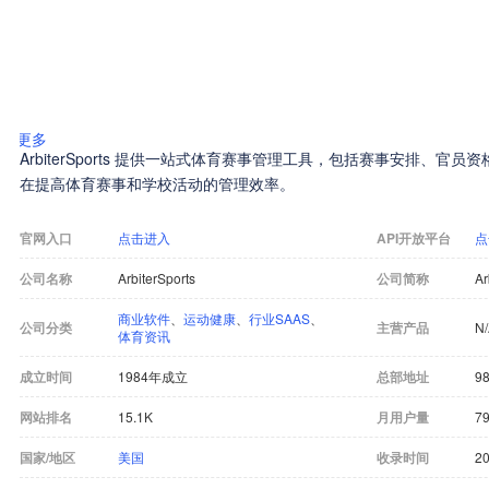
更多
ArbiterSports 提供一站式体育赛事管理工具，包括赛事安排、
在提高体育赛事和学校活动的管理效率。
官网入口
点击进入
API开放平台
点
公司名称
ArbiterSports
公司简称
Ar
商业软件
、
运动健康
、
行业SAAS
、
公司分类
主营产品
N
体育资讯
成立时间
1984年成立
总部地址
98
网站排名
15.1K
月用户量
79
国家/地区
美国
收录时间
20