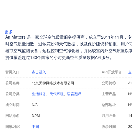
更多
Air Matters 是一家全球空气质量服务提供商，成立于2011年1
时空气质量指数、过敏花粉和天气数据，以及保护建议和预报。用户
器或空气监测设备，远程控制空气净化器，并比较室内外空气质量以获得健康建
提供覆盖超过180个国家的小时更新空气质量数据API服务。
官网入口
点击进入
API开放平台
点
公司名称
北京天梯网络技术有限公司
公司简称
Ai
公司分类
生活服务
、
天气环境
、
语言翻译
主营产品
N
成立时间
N/A
总部地址
N
网站排名
3.2M
月用户量
14
国家/地区
中国
收录时间
20