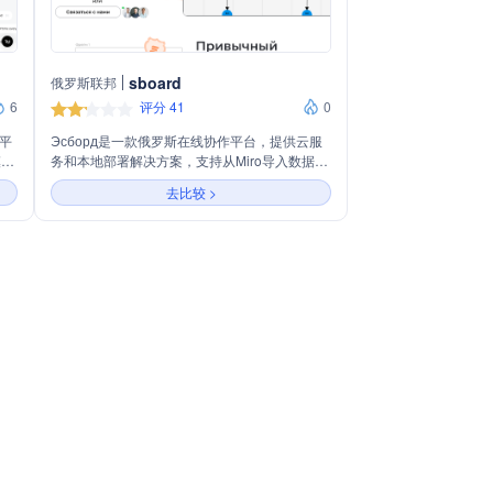
sboard
俄罗斯联邦
6
评分 41
0
作平
Эсборд是一款俄罗斯在线协作平台，提供云服
模业
务和本地部署解决方案，支持从Miro导入数据，
务分
并允许用户自定义访问权限。它以交互式看板为
去比较 >
文件
核心，服务于企业团队，帮助他们通过可视化工
团队
具提高工作效率和项目管理能力，拥有超过
300,000名用户。