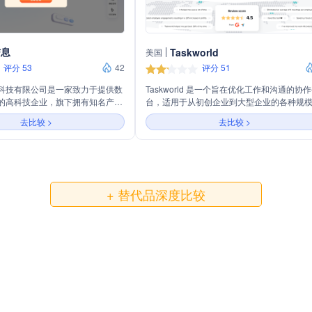
信息
Taskworld
美国
评分 53
42
评分 51
科技有限公司是一家致力于提供数
Taskworld 是一个旨在优化工作和沟通的协
的高科技企业，旗下拥有知名产品
台，适用于从初创企业到大型企业的各种规
ion。该公司专注于项目管理、任务协同
务。它提供灵活的功能，包括项目管理、任
去比较 >
去比较 >
服务于全球千万级用户和超过
配、跨团队协作、直接在任务上的沟通以及
付费企业。通过深度融合钉钉等平台，
交换，旨在提高工作效率、节省时间并加强
ion消除数据孤岛，打造一站式协作体
间的沟通。
实现信息的全面沉淀和高效流转。
科技有限公司以用户为中心，提供
客户服务，助力客户成功实现数字
+ 替代品深度比较