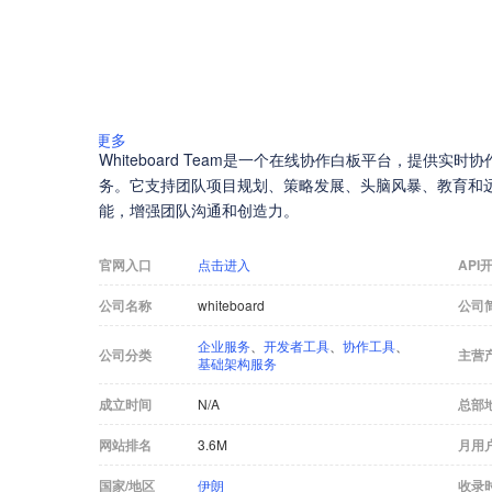
更多
Whiteboard Team是一个在线协作白板平台，提供
务。它支持团队项目规划、策略发展、头脑风暴、教育和
能，增强团队沟通和创造力。
官网入口
点击进入
API
公司名称
whiteboard
公司
企业服务
、
开发者工具
、
协作工具
、
公司分类
主营
基础架构服务
成立时间
N/A
总部
网站排名
3.6M
月用
国家/地区
伊朗
收录