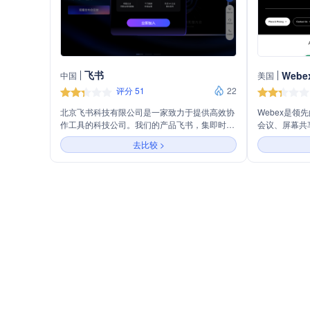
飞书
Webe
中国
美国
评分 51
22
北京飞书科技有限公司是一家致力于提供高效协
Webex是
作工具的科技公司。我们的产品飞书，集即时通
会议、屏幕共
讯、日历、文档、视频会议等功能于一体，旨在
息、群组消息
去比较 >
帮助团队和企业实现无缝沟通与协作。通过飞
创等解决方案。
书，用户可以轻松管理日程、共享文件、召开会
和工作空间设
议，从而提升工作效率。我们相信，通过技术创
优化等客户体
新，可以为用户打造更加智能、便捷的工作体
验。