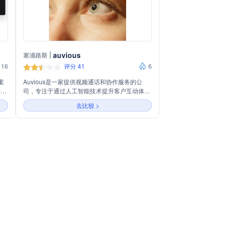
auvious
塞浦路斯
16
评分 41
6
案
Auvious是一家提供视频通话和协作服务的公
作体
司，专注于通过人工智能技术提升客户互动体
通
验。主营业务包括与Genesys、Talkdesk、
去比较 >
沟通
NICE、Verint、Five9和Avaya等客户体验平台
和
的集成，旨在通过视频通话和共览功能，为银
连接
行、金融、保险、医疗保健等多个行业提供更快
速、更直观的问题解决方式，增强客户满意度和
忠诚度。