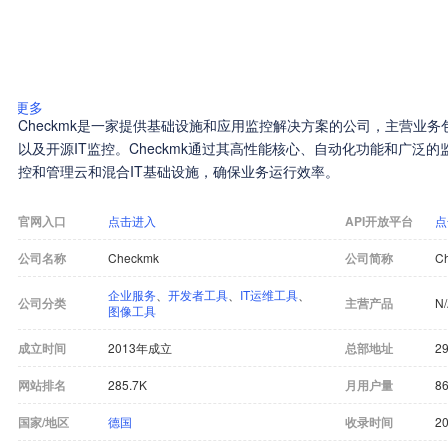
更多
Checkmk是一家提供基础设施和应用监控解决方案的公司，主营业务包
以及开源IT监控。Checkmk通过其高性能核心、自动化功能和广泛的监
控和管理云和混合IT基础设施，确保业务运行效率。
官网入口
点击进入
API开放平台
点
公司名称
Checkmk
公司简称
C
企业服务
、
开发者工具
、
IT运维工具
、
公司分类
主营产品
N
图像工具
成立时间
2013年成立
总部地址
29
网站排名
285.7K
月用户量
86
国家/地区
德国
收录时间
20